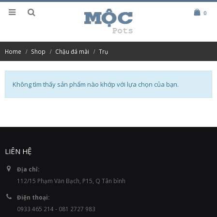
0
Home
Shop
Chậu đá mài
Trụ
Không tìm thấy sản phẩm nào khớp với lựa chọn của bạn.
LIÊN HỆ
Địa chỉ:
112/15 Phạm Văn Bạch, P15, Q Tân bình
Điện thoại:
0933 465 214 - 081 2727 983