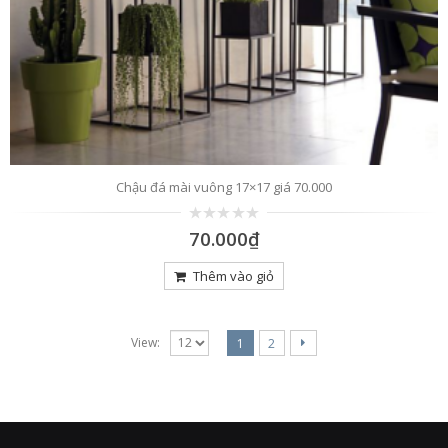
Chậu đá mài vuông 17×17 giá 70.000
0
70.000
₫
trên
5
Thêm vào giỏ
View:
1
2