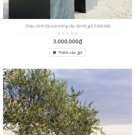
Chậu cảnh đá mài trồng cây 90×90 giá 3.000.000
0
3.000.000
₫
trên
5
Thêm vào giỏ