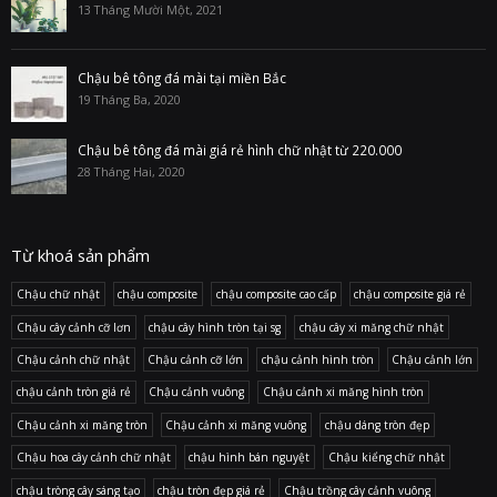
13 Tháng Mười Một, 2021
Chậu bê tông đá mài tại miền Bắc
19 Tháng Ba, 2020
Chậu bê tông đá mài giá rẻ hình chữ nhật từ 220.000
28 Tháng Hai, 2020
Từ khoá sản phẩm
Chậu chữ nhật
chậu composite
chậu composite cao cấp
chậu composite giá rẻ
Chậu cây cảnh cỡ lơn
chậu cây hình tròn tại sg
chậu cây xi măng chữ nhật
Chậu cảnh chữ nhật
Chậu cảnh cỡ lớn
chậu cảnh hình tròn
Chậu cảnh lớn
chậu cảnh tròn giá rẻ
Chậu cảnh vuông
Chậu cảnh xi măng hình tròn
Chậu cảnh xi măng tròn
Chậu cảnh xi măng vuông
chậu dáng tròn đẹp
Chậu hoa cây cảnh chữ nhật
chậu hình bán nguyệt
Chậu kiểng chữ nhật
chậu tròng cây sáng tạo
chậu tròn đẹp giá rẻ
Chậu trồng cây cảnh vuông