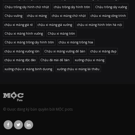
Chậu trồng cây hình chữ nhật
chậu trồng cây hình tròn
Chậu trồng cây vuông
Chậu vuông
chậu xi măng
chậu xi măng chữ nhật
chậu xi măng công trình
chậu xi măng giá rẻ
chậu xi măng giá xưởng
chậu xi măng hình tròn hà nội
Chậu xi măng hình vuông
Chậu xi măng tròn
Chậu xi măng trồng cây hình tròn
chậu xi măng trồng hoa
chậu xi măng vuông lớn
Chậu xi măng vuông để bàn
chậu xi măng đẹp
chậu xi măng độc đáo
Chậu đá mài để bàn
xưởng chậu xi măng
xưởng chậu xi măng binh dương
xưởng chậu xi măng lái thiêu
© Được đăng ký bản quyền bởi MỘC pots