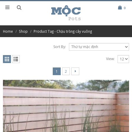
0
Home
Shop
Product Tag -
Chậu trồng cây vuông
Sort By:
View:
1
2