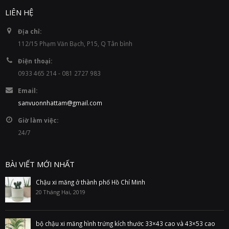
LIÊN HỆ
Địa chỉ:
112/15 Phạm Văn Bạch, P15, Q Tân bình
Điện thoại:
0933 465 214 - 081 2727 983
Email:
sanvuonnhattam@gmail.com
Giờ làm việc:
24/7
BÀI VIẾT MỚI NHẤT
Chậu xi măng ở thành phố Hồ Chí Minh
20 Tháng Hai, 2019
bộ chậu xi măng hình trứng kích thước 33×43 cao và 43×53 cao