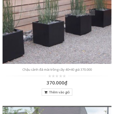
Chậu cảnh đá mài trồng cây 40×40 giá 370.000
0
370.000
₫
trên
5
Thêm vào giỏ