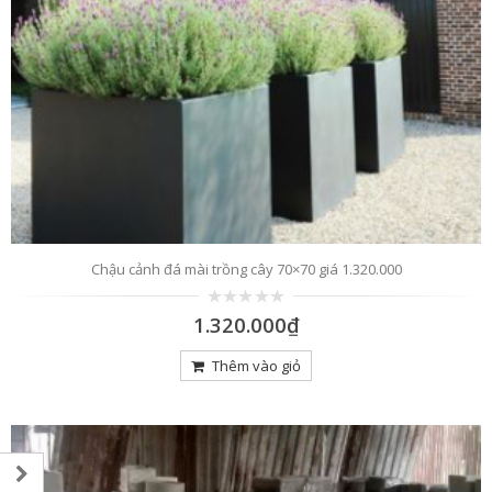
Chậu cảnh đá mài trồng cây 70×70 giá 1.320.000
0
1.320.000
₫
trên
5
Thêm vào giỏ