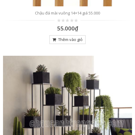
Chậu đá mài vuông 14×14 giá 55.000
0
55.000
₫
trên
5
Thêm vào giỏ