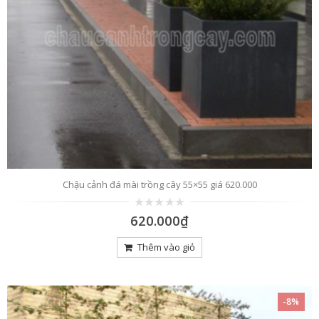
Chậu cảnh đá mài trồng cây 55×55 giá 620.000
0
620.000
₫
trên
5
Thêm vào giỏ
-8%