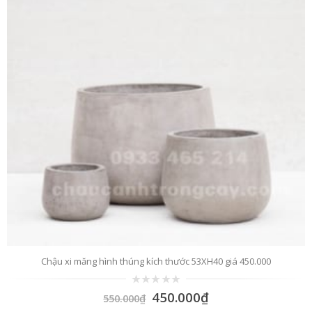
Chậu xi măng hình thúng kích thước 53XH40 giá 450.000
0
450.000
₫
550.000
₫
trên
5