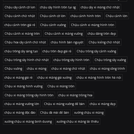
Chậu cây cảnh cỡ lơn
chậu cây hình tròn tại sg
chậu cây xi măng chữ nhật
Chậu cảnh chữ nhật
Chậu cảnh cỡ lớn
chậu cảnh hình tròn
Chậu cảnh lớn
chậu cảnh tròn giá rẻ
Chậu cảnh vuông
Chậu cảnh xi măng hình tròn
Chậu cảnh xi măng tròn
Chậu cảnh xi măng vuông
chậu dáng tròn đẹp
Chậu hoa cây cảnh chữ nhật
chậu hình bán nguyệt
Chậu kiểng chữ nhật
chậu tròng cây sáng tạo
chậu tròn đẹp giá rẻ
Chậu trồng cây cảnh vuông
Chậu trồng cây hình chữ nhật
chậu trồng cây hình tròn
Chậu trồng cây vuông
Chậu vuông
chậu xi măng
chậu xi măng chữ nhật
chậu xi măng công trình
chậu xi măng giá rẻ
chậu xi măng giá xưởng
chậu xi măng hình tròn hà nội
Chậu xi măng hình vuông
Chậu xi măng tròn
Chậu xi măng trồng cây hình tròn
chậu xi măng trồng hoa
chậu xi măng vuông lớn
Chậu xi măng vuông để bàn
chậu xi măng đẹp
chậu xi măng độc đáo
Chậu đá mài để bàn
xưởng chậu xi măng
xưởng chậu xi măng binh dương
xưởng chậu xi măng lái thiêu