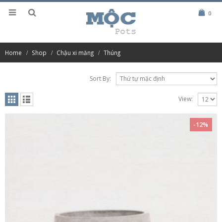
0
Home
Shop
Chậu xi măng
Thúng
Sort By:
View:
-12%