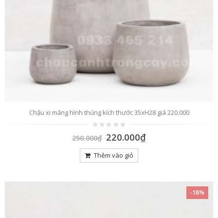
Chậu xi măng hình thúng kích thước 35xH28 giá 220.000
0
220.000
₫
250.000
₫
trên
5
Thêm vào giỏ
-18%