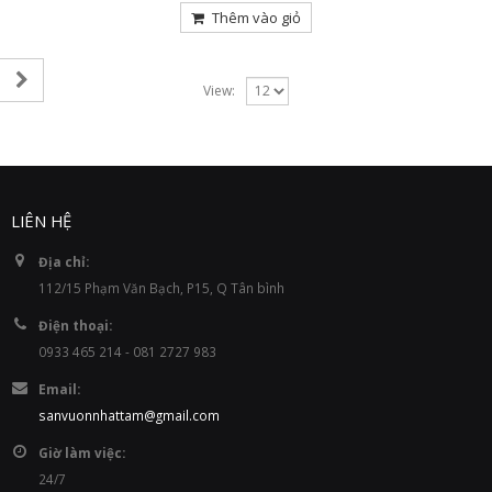
Thêm vào giỏ
View:
LIÊN HỆ
Địa chỉ:
112/15 Phạm Văn Bạch, P15, Q Tân bình
Điện thoại:
0933 465 214 - 081 2727 983
Email:
sanvuonnhattam@gmail.com
Giờ làm việc:
24/7