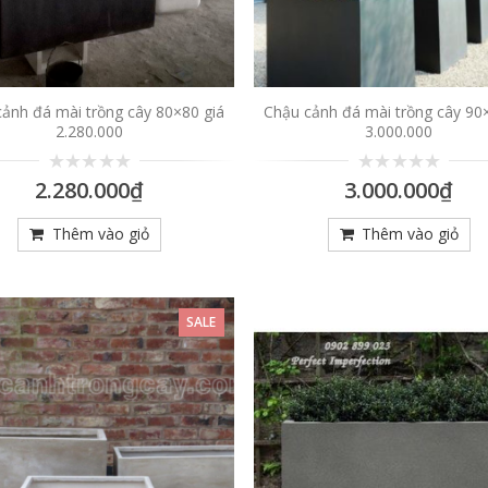
ảnh đá mài trồng cây 80×80 giá
Chậu cảnh đá mài trồng cây 90
2.280.000
3.000.000
0
0
2.280.000
₫
3.000.000
₫
trên
trên
5
5
Thêm vào giỏ
Thêm vào giỏ
SALE