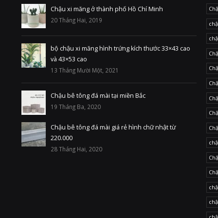
Chậu xi măng ở thành phố Hồ Chí Minh
Chậ
20 Tháng Hai, 2019
chậ
chậ
bộ chậu xi măng hình trứng kích thước 33×43 cao
Chậ
và 43×53 cao
Chậ
13 Tháng Mười Một, 2021
Chậ
Chậu bê tông đá mài tại miền Bắc
Chậ
19 Tháng Ba, 2020
Chậ
Chậu bê tông đá mài giá rẻ hình chữ nhật từ
Chậ
220.000
chậ
28 Tháng Hai, 2020
Chậ
Chậ
chậ
chậ
chậ