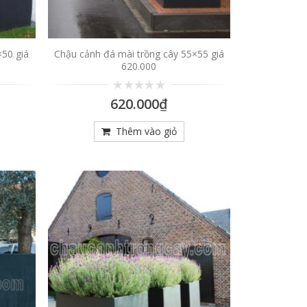
×50 giá
Chậu cảnh đá mài trồng cây 55×55 giá
620.000
0
620.000
₫
trên
5
Thêm vào giỏ