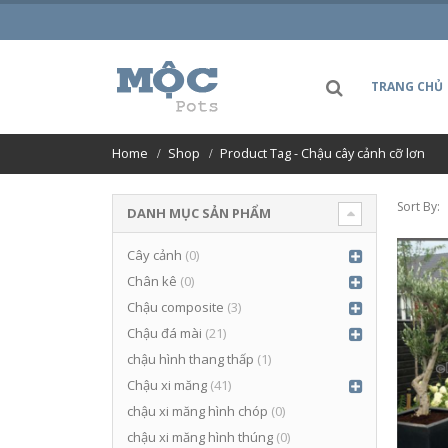
TRANG CHỦ
Home
Shop
Product Tag -
Chậu cây cảnh cỡ lơn
Sort By:
DANH MỤC SẢN PHẨM
Cây cảnh
(0)
Chân kê
(0)
Chậu composite
(3)
Chậu đá mài
(21)
chậu hình thang thấp
(1)
Chậu xi măng
(41)
chậu xi măng hình chóp
(0)
chậu xi măng hình thúng
(0)