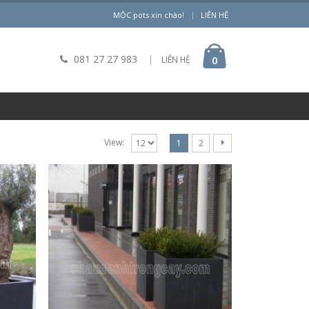
|
MỘC pots xin chào!
LIÊN HỆ
081 27 27 983
|
0
LIÊN HỆ
View:
1
2