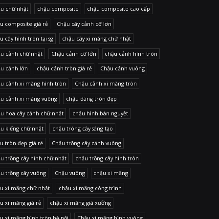
u chữ nhật
chậu composite
chậu composite cao cấp
u composite giá rẻ
Chậu cây cảnh cỡ lơn
u cây hình tròn tại sg
chậu cây xi măng chữ nhật
u cảnh chữ nhật
Chậu cảnh cỡ lớn
chậu cảnh hình tròn
u cảnh lớn
chậu cảnh tròn giá rẻ
Chậu cảnh vuông
u cảnh xi măng hình tròn
Chậu cảnh xi măng tròn
u cảnh xi măng vuông
chậu dáng tròn đẹp
u hoa cây cảnh chữ nhật
chậu hình bán nguyệt
u kiểng chữ nhật
chậu tròng cây sáng tạo
u tròn đẹp giá rẻ
Chậu trồng cây cảnh vuông
u trồng cây hình chữ nhật
chậu trồng cây hình tròn
u trồng cây vuông
Chậu vuông
chậu xi măng
u xi măng chữ nhật
chậu xi măng công trình
u xi măng giá rẻ
chậu xi măng giá xưởng
u xi măng hình tròn hà nội
Chậu xi măng hình vuông