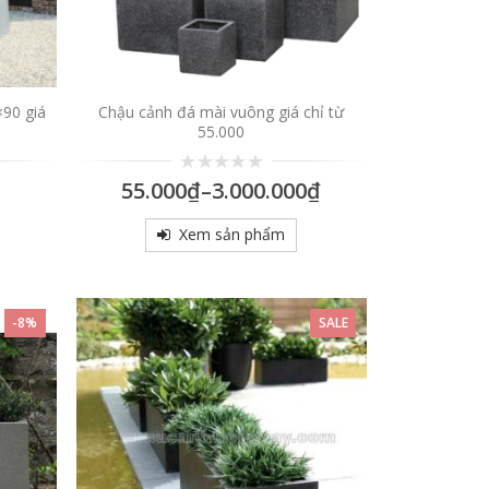
×90 giá
Chậu cảnh đá mài vuông giá chỉ từ
55.000
0
55.000
₫
–
3.000.000
₫
trên
5
Xem sản phẩm
-8%
SALE