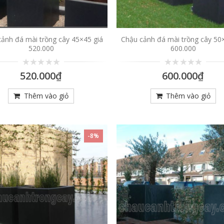
ảnh đá mài trồng cây 45×45 giá
Chậu cảnh đá mài trồng cây 50
520.000
600.000
0
0
520.000
₫
600.000
₫
trên
trên
5
5
Thêm vào giỏ
Thêm vào giỏ
-8%