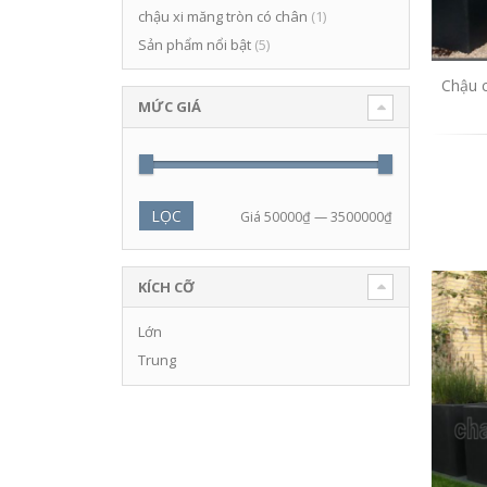
chậu xi măng tròn có chân
(1)
Sản phẩm nổi bật
(5)
Chậu c
MỨC GIÁ
LỌC
Giá
50000₫
—
3500000₫
KÍCH CỠ
Lớn
Trung