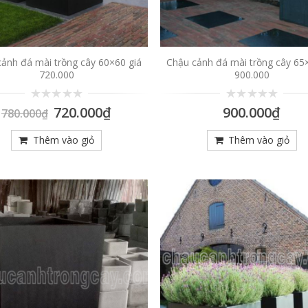
ảnh đá mài trồng cây 60×60 giá
Chậu cảnh đá mài trồng cây 65
720.000
900.000
0
0
720.000
₫
900.000
₫
780.000
₫
trên
trên
5
5
Thêm vào giỏ
Thêm vào giỏ