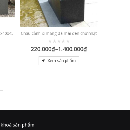
0x40x45
Chậu cảnh xi măng đá mài đen chữ nhật
0
220.000
₫
–
1.400.000
₫
trên
5
Xem sản phẩm
 khoá sản phẩm