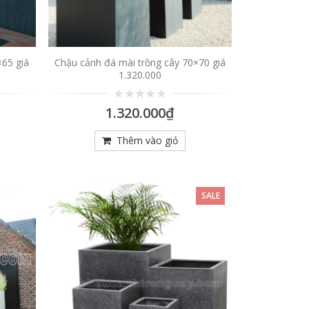
×65 giá
Chậu cảnh đá mài trồng cây 70×70 giá
1.320.000
0
1.320.000
₫
trên
5
Thêm vào giỏ
SALE