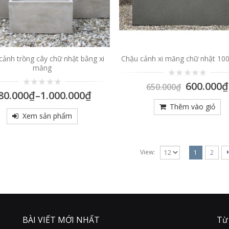
cảnh trồng cây chữ nhật bằng xi
Chậu cảnh xi măng chữ nhật 10
măng
0
600.000
₫
650.000
₫
trên
0
80.000
₫
–
1.000.000
₫
5
trên
Thêm vào giỏ
5
Xem sản phẩm
View:
1
2
BÀI VIẾT MỚI NHẤT
Từ