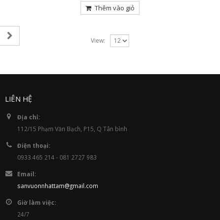
Thêm vào giỏ
View:
LIÊN HỆ
Địa chỉ:
112/15 Phạm Văn Bạch, P15, Q Tân bình
Điện thoại:
0933 465 214 - 081 2727 983
Email:
sanvuonnhattam@gmail.com
Giờ làm việc:
24/7