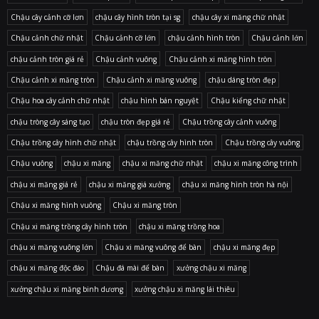
Chậu cây cảnh cỡ lơn
chậu cây hình tròn tại sg
chậu cây xi măng chữ nhật
Chậu cảnh chữ nhật
Chậu cảnh cỡ lớn
chậu cảnh hình tròn
Chậu cảnh lớn
chậu cảnh tròn giá rẻ
Chậu cảnh vuông
Chậu cảnh xi măng hình tròn
Chậu cảnh xi măng tròn
Chậu cảnh xi măng vuông
chậu dáng tròn đẹp
Chậu hoa cây cảnh chữ nhật
chậu hình bán nguyệt
Chậu kiểng chữ nhật
chậu tròng cây sáng tạo
chậu tròn đẹp giá rẻ
Chậu trồng cây cảnh vuông
Chậu trồng cây hình chữ nhật
chậu trồng cây hình tròn
Chậu trồng cây vuông
Chậu vuông
chậu xi măng
chậu xi măng chữ nhật
chậu xi măng công trình
chậu xi măng giá rẻ
chậu xi măng giá xưởng
chậu xi măng hình tròn hà nội
Chậu xi măng hình vuông
Chậu xi măng tròn
Chậu xi măng trồng cây hình tròn
chậu xi măng trồng hoa
chậu xi măng vuông lớn
Chậu xi măng vuông để bàn
chậu xi măng đẹp
chậu xi măng độc đáo
Chậu đá mài để bàn
xưởng chậu xi măng
xưởng chậu xi măng binh dương
xưởng chậu xi măng lái thiêu