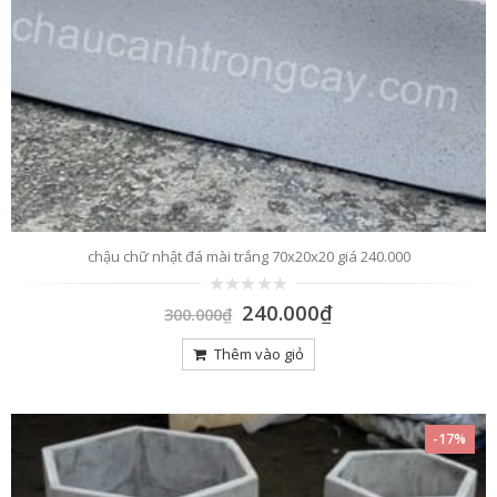
chậu chữ nhật đá mài trắng 70x20x20 giá 240.000
0
240.000
₫
300.000
₫
trên
5
Thêm vào giỏ
-17%