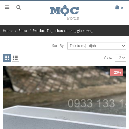
0
Home
Shop
Product Tag -
chậu xi măng giá xưởng
Sort By:
View:
-20%